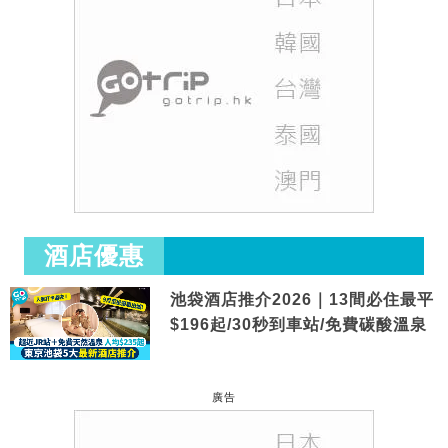
酒店優惠
池袋酒店推介2026｜13間必住最平
$196起/30秒到車站/免費碳酸溫泉
廣告