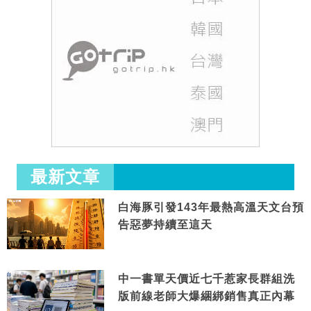
最新文章
白海豚引發143年最熱高溫天文台預
告惡夢持續至這天
中一書單天價近七千惹家長群組洗
版前線老師大爆綑綁銷售真正內幕