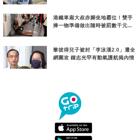
港鐵車廂大叔赤腳坐地霸位！雙手
捧一物準備做出隨時被罰數千元舉
動
黎彼得兒子被封「李泳漢2.0」遭全
網圍攻 鍾志光罕有動氣護航揭內情