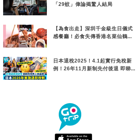
「29蚊」偉論揭驚人結局
【為食出走】深圳千金級生日儀式
感餐廳！必食失傳香港名菜仙鶴神
針＋黃金松葉蟹斗
日本退稅2025！4.1起實行免稅新
例！26年11月新制先付後退 即睇步
驟！