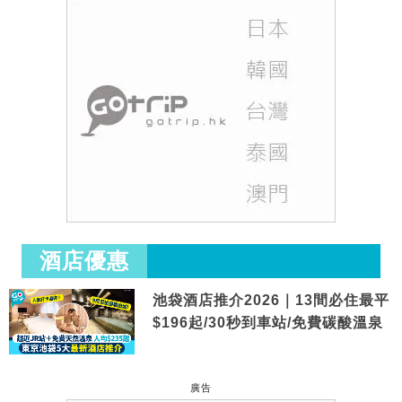
酒店優惠
池袋酒店推介2026｜13間必住最平
$196起/30秒到車站/免費碳酸溫泉
廣告