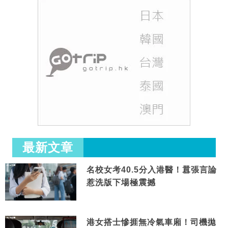
最新文章
名校女考40.5分入港醫！囂張言論
惹洗版下場極震撼
港女搭士慘捱無冷氣車廂！司機拋