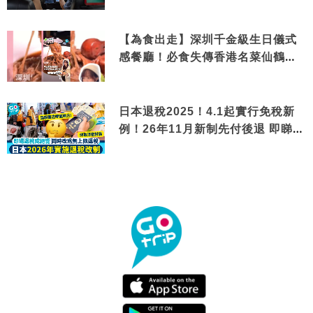
【為食出走】深圳千金級生日儀式
感餐廳！必食失傳香港名菜仙鶴神
針＋黃金松葉蟹斗
日本退稅2025！4.1起實行免稅新
例！26年11月新制先付後退 即睇步
驟！