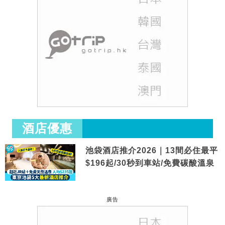
酒店優惠
池袋酒店推介2026｜13間必住最平
$196起/30秒到車站/免費碳酸溫泉
廣告