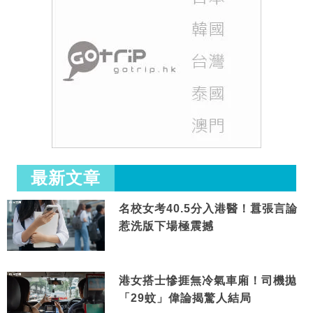
最新文章
名校女考40.5分入港醫！囂張言論
惹洗版下場極震撼
港女搭士慘捱無冷氣車廂！司機拋
「29蚊」偉論揭驚人結局