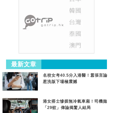
最新文章
名校女考40.5分入港醫！囂張言論
惹洗版下場極震撼
港女搭士慘捱無冷氣車廂！司機拋
「29蚊」偉論揭驚人結局