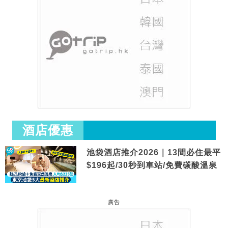
酒店優惠
池袋酒店推介2026｜13間必住最平
$196起/30秒到車站/免費碳酸溫泉
廣告