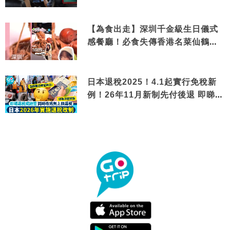
【為食出走】深圳千金級生日儀式
感餐廳！必食失傳香港名菜仙鶴神
針＋黃金松葉蟹斗
日本退稅2025！4.1起實行免稅新
例！26年11月新制先付後退 即睇步
驟！