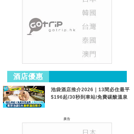
酒店優惠
池袋酒店推介2026｜13間必住最平
$196起/30秒到車站/免費碳酸溫泉
廣告