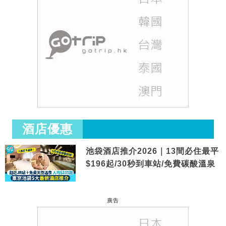
酒店優惠
池袋酒店推介2026｜13間必住最平
$196起/30秒到車站/免費碳酸溫泉
廣告