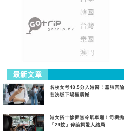
最新文章
名校女考40.5分入港醫！囂張言論
惹洗版下場極震撼
港女搭士慘捱無冷氣車廂！司機拋
「29蚊」偉論揭驚人結局