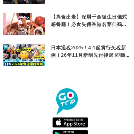
【為食出走】深圳千金級生日儀式
感餐廳！必食失傳香港名菜仙鶴神
針＋黃金松葉蟹斗
日本退稅2025！4.1起實行免稅新
例！26年11月新制先付後退 即睇步
驟！