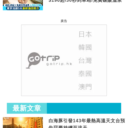
$196起/30秒到車站/免費碳酸溫泉
廣告
最新文章
白海豚引發143年最熱高溫天文台預
告惡夢持續至這天