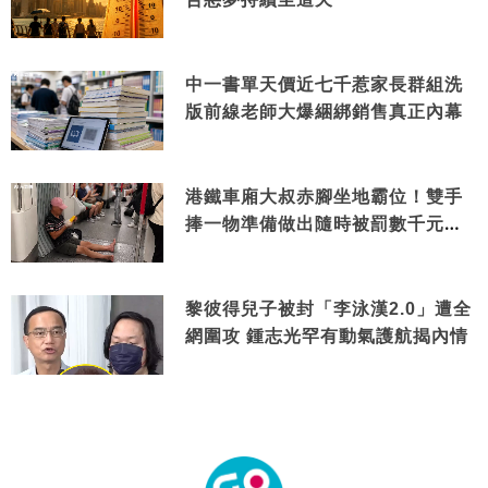
中一書單天價近七千惹家長群組洗
版前線老師大爆綑綁銷售真正內幕
港鐵車廂大叔赤腳坐地霸位！雙手
捧一物準備做出隨時被罰數千元舉
動
黎彼得兒子被封「李泳漢2.0」遭全
網圍攻 鍾志光罕有動氣護航揭內情