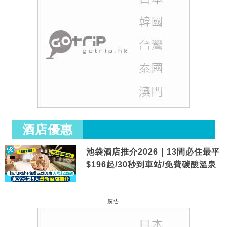
酒店優惠
池袋酒店推介2026｜13間必住最平
$196起/30秒到車站/免費碳酸溫泉
廣告