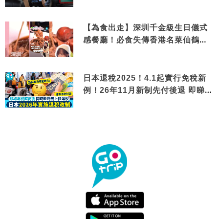
【為食出走】深圳千金級生日儀式
感餐廳！必食失傳香港名菜仙鶴神
針＋黃金松葉蟹斗
日本退稅2025！4.1起實行免稅新
例！26年11月新制先付後退 即睇步
驟！