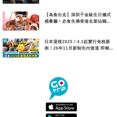
【為食出走】深圳千金級生日儀式
感餐廳！必食失傳香港名菜仙鶴神
針＋黃金松葉蟹斗
日本退稅2025！4.1起實行免稅新
例！26年11月新制先付後退 即睇步
驟！