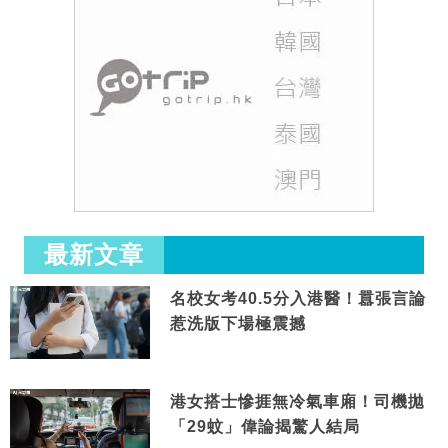
最新文章
名校女考40.5分入港醫！囂張言論
惹洗版下場極震撼
港女搭士慘捱無冷氣車廂！司機拋
「29蚊」偉論揭驚人結局