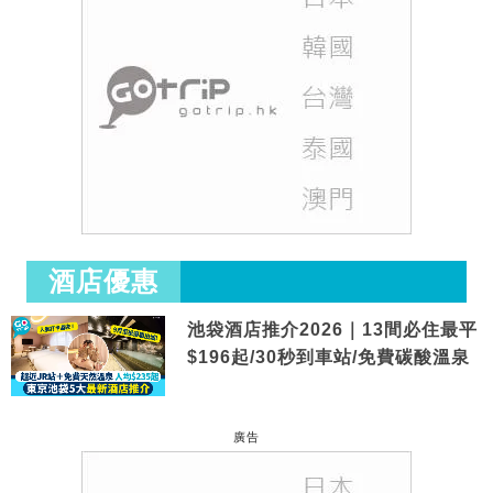
酒店優惠
池袋酒店推介2026｜13間必住最平
$196起/30秒到車站/免費碳酸溫泉
廣告