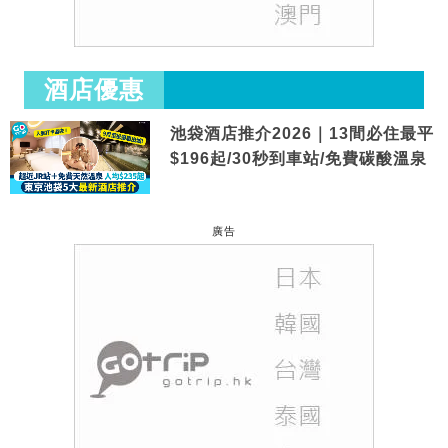
酒店優惠
池袋酒店推介2026｜13間必住最平
$196起/30秒到車站/免費碳酸溫泉
廣告