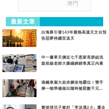
最新文章
白海豚引發143年最熱高溫天文台預
告惡夢持續至這天
中一書單天價近七千惹家長群組洗
版前線老師大爆綑綁銷售真正內幕
港鐵車廂大叔赤腳坐地霸位！雙手
捧一物準備做出隨時被罰數千元舉
動
黎彼得兒子被封「李泳漢2.0」遭全