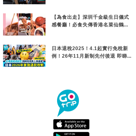
【為食出走】深圳千金級生日儀式
感餐廳！必食失傳香港名菜仙鶴神
針＋黃金松葉蟹斗
日本退稅2025！4.1起實行免稅新
例！26年11月新制先付後退 即睇步
驟！