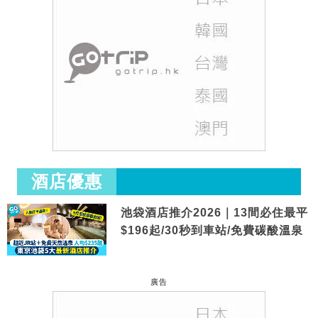
酒店優惠
池袋酒店推介2026｜13間必住最平
$196起/30秒到車站/免費碳酸溫泉
廣告