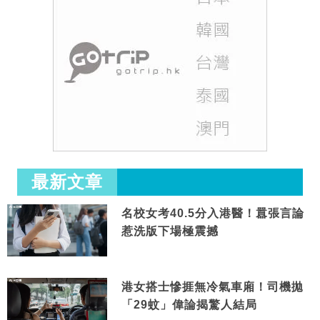
最新文章
名校女考40.5分入港醫！囂張言論
惹洗版下場極震撼
港女搭士慘捱無冷氣車廂！司機拋
「29蚊」偉論揭驚人結局