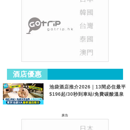
酒店優惠
池袋酒店推介2026｜13間必住最平
$196起/30秒到車站/免費碳酸溫泉
廣告