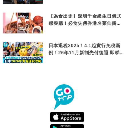
【為食出走】深圳千金級生日儀式
感餐廳！必食失傳香港名菜仙鶴神
針＋黃金松葉蟹斗
日本退稅2025！4.1起實行免稅新
例！26年11月新制先付後退 即睇步
驟！