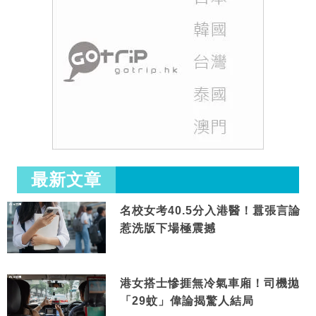
最新文章
名校女考40.5分入港醫！囂張言論
惹洗版下場極震撼
港女搭士慘捱無冷氣車廂！司機拋
「29蚊」偉論揭驚人結局