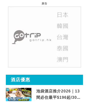
廣告
酒店優惠
池袋酒店推介2026｜13
間必住最平$196起/30秒
到車站/免費碳酸溫泉