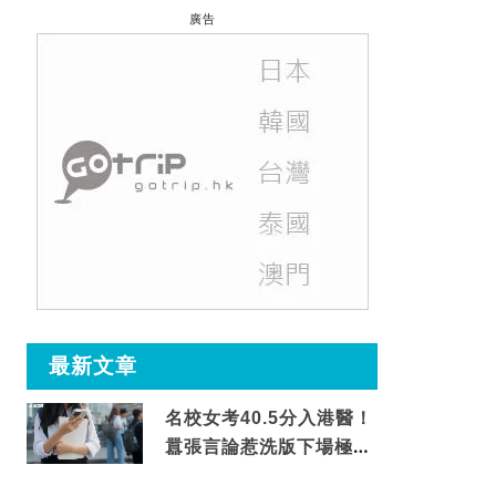
廣告
最新文章
名校女考40.5分入港醫！
囂張言論惹洗版下場極震
撼