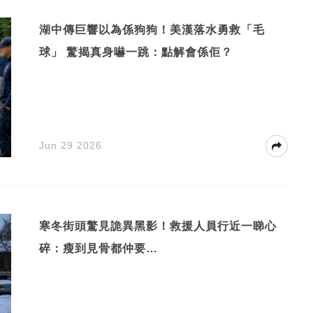
湖中傳巨響以為係狗狗！美漢落水勇救「毛
球」 驚揭真身嚇一跳：點解會係佢？
Jun 29 2026
寒冬街頭驚見詭異黑影！救援人員行近一睇心
碎：瘦到見骨都仲要…