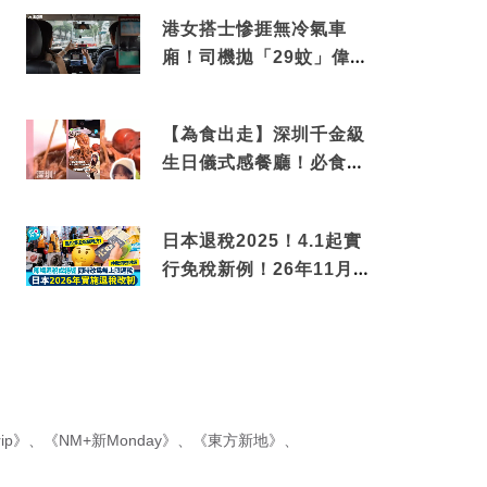
港女搭士慘捱無冷氣車
廂！司機拋「29蚊」偉論
揭驚人結局
【為食出走】深圳千金級
生日儀式感餐廳！必食失
傳香港名菜仙鶴神針＋黃
金松葉蟹斗
日本退稅2025！4.1起實
行免稅新例！26年11月
新制先付後退 即睇步驟！
ip》
、
《NM+新Monday》
、
《東方新地》
、