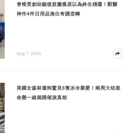
脊椎受創幼貓後肢癱瘓原以為終生殘廢！獸醫
神作4件日用品湊出奇蹟逆轉
Aug 7 2026
美國女森林遛狗驚見6隻冰冷棄嬰！兩周大幼崽
命懸一線揭開催淚真相