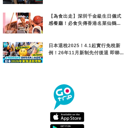
【為食出走】深圳千金級生日儀式
感餐廳！必食失傳香港名菜仙鶴神
針＋黃金松葉蟹斗
日本退稅2025！4.1起實行免稅新
例！26年11月新制先付後退 即睇步
驟！