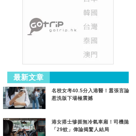
最新文章
名校女考40.5分入港醫！囂張言論
惹洗版下場極震撼
港女搭士慘捱無冷氣車廂！司機拋
「29蚊」偉論揭驚人結局