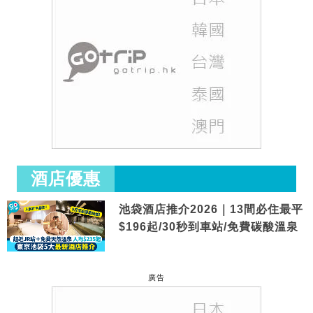
酒店優惠
池袋酒店推介2026｜13間必住最平
$196起/30秒到車站/免費碳酸溫泉
廣告