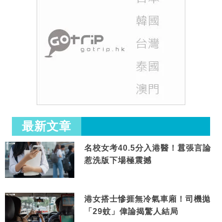
最新文章
名校女考40.5分入港醫！囂張言論
惹洗版下場極震撼
港女搭士慘捱無冷氣車廂！司機拋
「29蚊」偉論揭驚人結局