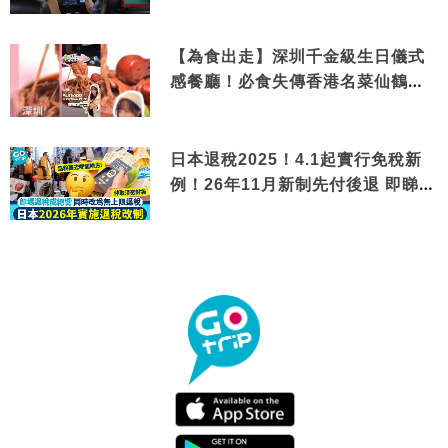
【為食出走】深圳千金級生日儀式
感餐廳！必食失傳香港名菜仙鶴神
針＋黃金松葉蟹斗
日本退稅2025！4.1起實行免稅新
例！26年11月新制先付後退 即睇步
驟！