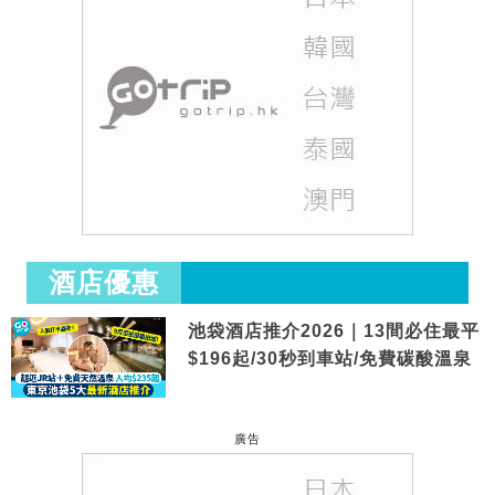
酒店優惠
池袋酒店推介2026｜13間必住最平
$196起/30秒到車站/免費碳酸溫泉
廣告