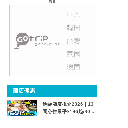
廣告
酒店優惠
池袋酒店推介2026｜13
間必住最平$196起/30秒
到車站/免費碳酸溫泉