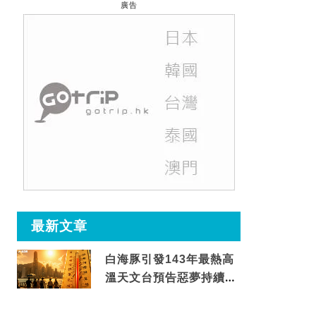
廣告
最新文章
白海豚引發143年最熱高
溫天文台預告惡夢持續至
這天