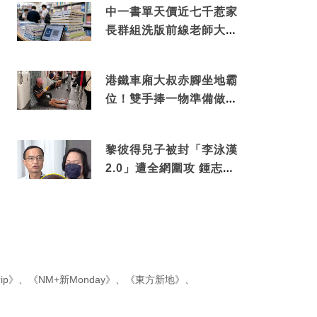
中一書單天價近七千惹家
長群組洗版前線老師大爆
綑綁銷售真正內幕
港鐵車廂大叔赤腳坐地霸
位！雙手捧一物準備做出
隨時被罰數千元舉動
黎彼得兒子被封「李泳漢
2.0」遭全網圍攻 鍾志光
罕有動氣護航揭內情
ip》
、
《NM+新Monday》
、
《東方新地》
、