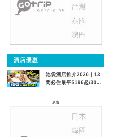
酒店優惠
池袋酒店推介2026｜13
間必住最平$196起/30秒
到車站/免費碳酸溫泉
廣告