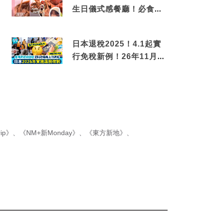
生日儀式感餐廳！必食失
傳香港名菜仙鶴神針＋黃
金松葉蟹斗
日本退稅2025！4.1起實
行免稅新例！26年11月
新制先付後退 即睇步驟！
ip》
、
《NM+新Monday》
、
《東方新地》
、