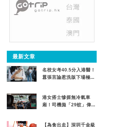
最新文章
名校女考40.5分入港醫！
囂張言論惹洗版下場極震
撼
港女搭士慘捱無冷氣車
廂！司機拋「29蚊」偉論
揭驚人結局
【為食出走】深圳千金級