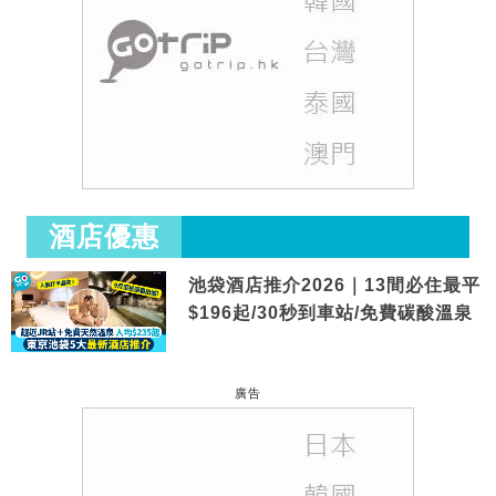
酒店優惠
池袋酒店推介2026｜13間必住最平
$196起/30秒到車站/免費碳酸溫泉
廣告