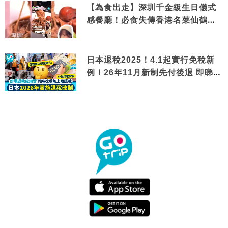
【為食出走】深圳千金級生日儀式
感餐廳！必食失傳香港名菜仙鶴神
針＋黃金松葉蟹斗
日本退稅2025！4.1起實行免稅新
例！26年11月新制先付後退 即睇步
驟！