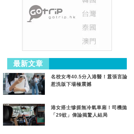
最新文章
名校女考40.5分入港醫！囂張言論
惹洗版下場極震撼
港女搭士慘捱無冷氣車廂！司機拋
「29蚊」偉論揭驚人結局