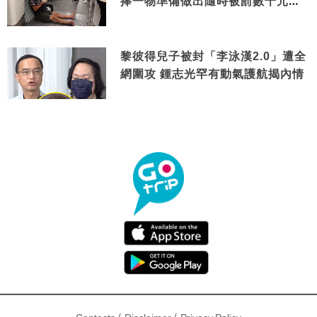
捧一物準備做出隨時被罰數千元舉
動
黎彼得兒子被封「李泳漢2.0」遭全
網圍攻 鍾志光罕有動氣護航揭內情