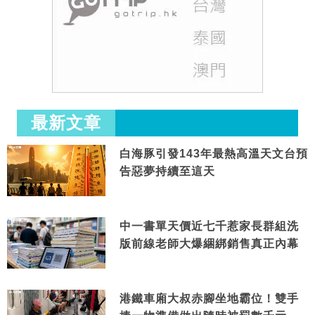
最新文章
白海豚引發143年最熱高溫天文台預
告惡夢持續至這天
中一書單天價近七千惹家長群組洗
版前線老師大爆綑綁銷售真正內幕
港鐵車廂大叔赤腳坐地霸位！雙手