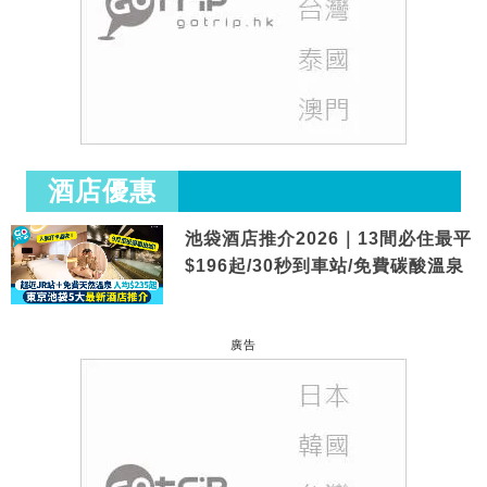
酒店優惠
池袋酒店推介2026｜13間必住最平
$196起/30秒到車站/免費碳酸溫泉
廣告