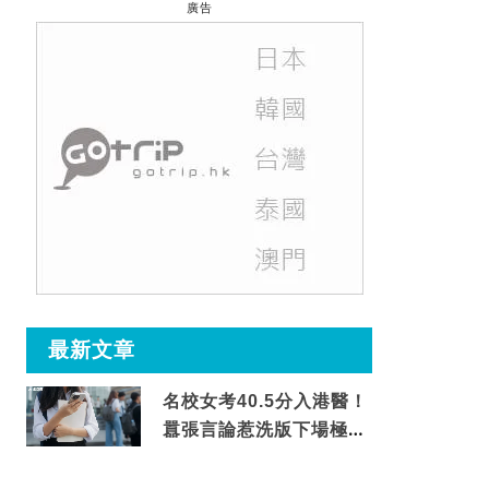
廣告
最新文章
名校女考40.5分入港醫！
囂張言論惹洗版下場極震
撼