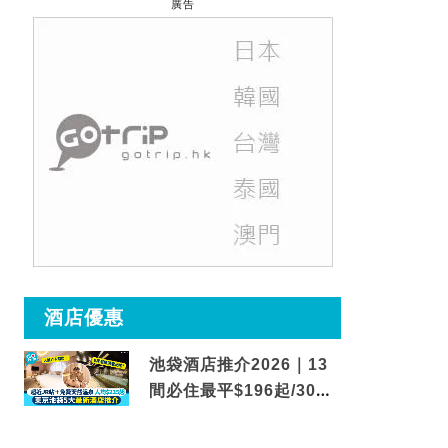
廣告
酒店優惠
池袋酒店推介2026｜13
間必住最平$196起/30秒
到車站/免費碳酸溫泉