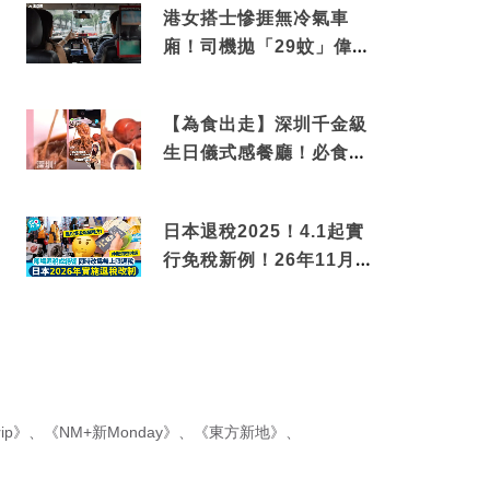
港女搭士慘捱無冷氣車
廂！司機拋「29蚊」偉論
揭驚人結局
【為食出走】深圳千金級
生日儀式感餐廳！必食失
傳香港名菜仙鶴神針＋黃
金松葉蟹斗
日本退稅2025！4.1起實
行免稅新例！26年11月
新制先付後退 即睇步
驟！
ip》
、
《NM+新Monday》
、
《東方新地》
、