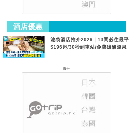
酒店優惠
池袋酒店推介2026｜13間必住最平
$196起/30秒到車站/免費碳酸溫泉
廣告