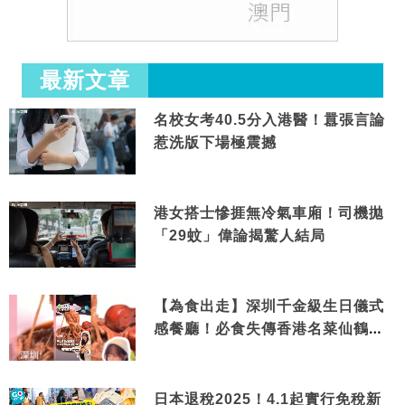
最新文章
名校女考40.5分入港醫！囂張言論
惹洗版下場極震撼
港女搭士慘捱無冷氣車廂！司機拋
「29蚊」偉論揭驚人結局
【為食出走】深圳千金級生日儀式
感餐廳！必食失傳香港名菜仙鶴神
針＋黃金松葉蟹斗
日本退稅2025！4.1起實行免稅新