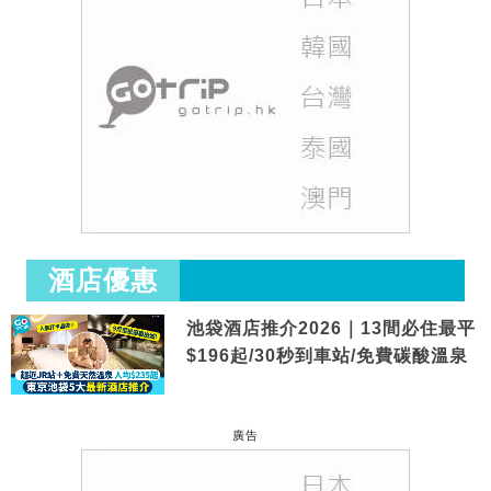
酒店優惠
池袋酒店推介2026｜13間必住最平
$196起/30秒到車站/免費碳酸溫泉
廣告