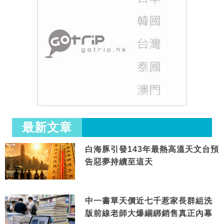
最新文章
白海豚引發143年最熱高溫天文台預
告惡夢持續至這天
中一書單天價近七千惹家長群組洗
版前線老師大爆綑綁銷售真正內幕