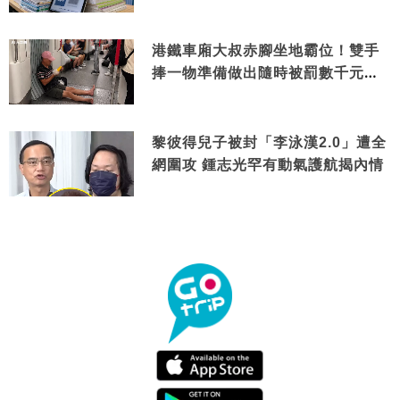
港鐵車廂大叔赤腳坐地霸位！雙手
捧一物準備做出隨時被罰數千元舉
動
黎彼得兒子被封「李泳漢2.0」遭全
網圍攻 鍾志光罕有動氣護航揭內情