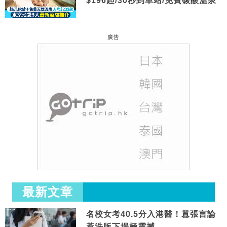
$196起/30秒到車站/免費碳酸溫泉
廣告
最新文章
名校女考40.5分入港醫！囂張言論
惹洗版下場極震撼