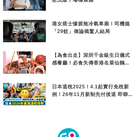
港女搭士慘捱無冷氣車廂！司機拋
「29蚊」偉論揭驚人結局
【為食出走】深圳千金級生日儀式
感餐廳！必食失傳香港名菜仙鶴神
針＋黃金松葉蟹斗
日本退稅2025！4.1起實行免稅新
例！26年11月新制先付後退 即睇步
驟！