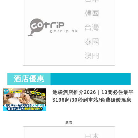
酒店優惠
池袋酒店推介2026｜13間必住最平
$196起/30秒到車站/免費碳酸溫泉
廣告