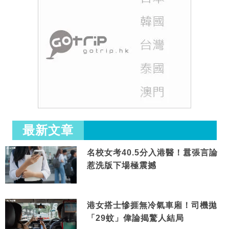
最新文章
名校女考40.5分入港醫！囂張言論
惹洗版下場極震撼
港女搭士慘捱無冷氣車廂！司機拋
「29蚊」偉論揭驚人結局