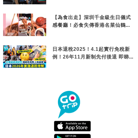
【為食出走】深圳千金級生日儀式
感餐廳！必食失傳香港名菜仙鶴神
針＋黃金松葉蟹斗
日本退稅2025！4.1起實行免稅新
例！26年11月新制先付後退 即睇步
驟！