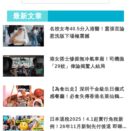
最新文章
名校女考40.5分入港醫！囂張言論
惹洗版下場極震撼
港女搭士慘捱無冷氣車廂！司機拋
「29蚊」偉論揭驚人結局
【為食出走】深圳千金級生日儀式
感餐廳！必食失傳香港名菜仙鶴神
針＋黃金松葉蟹斗
日本退稅2025！4.1起實行免稅新
例！26年11月新制先付後退 即睇步