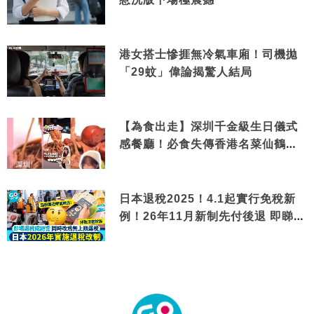
港女搭士慘捱無冷氣車廂！司機拋
「29蚊」偉論揭驚人結局
【為食出走】深圳千金級生日儀式
感餐廳！必食失傳香港名菜仙鶴神
針＋黃金松葉蟹斗
日本退稅2025！4.1起實行免稅新
例！26年11月新制先付後退 即睇步
驟！