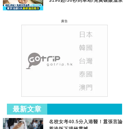
$196起/30秒到車站/免費碳酸溫泉
廣告
最新文章
名校女考40.5分入港醫！囂張言論
惹洗版下場極震撼