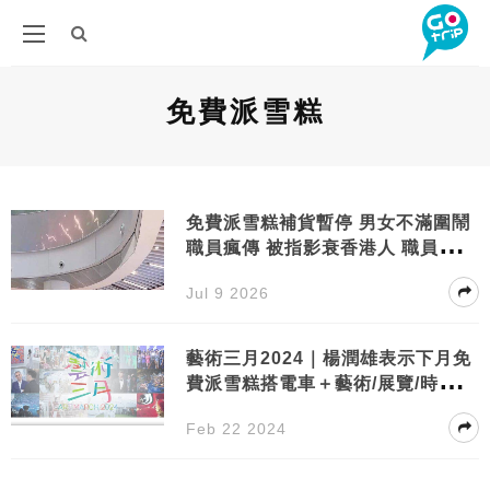
免費派雪糕
免費派雪糕補貨暫停 男女不滿圍鬧
職員瘋傳 被指影衰香港人 職員做法
獲讚
Jul 9 2026
藝術三月2024｜楊潤雄表示下月免
費派雪糕搭電車＋藝術/展覽/時裝活
動一覽
Feb 22 2024