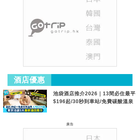
酒店優惠
池袋酒店推介2026｜13間必住最平
$196起/30秒到車站/免費碳酸溫泉
廣告