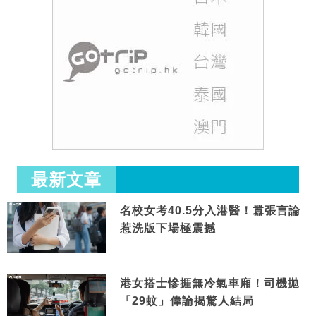
最新文章
名校女考40.5分入港醫！囂張言論
惹洗版下場極震撼
港女搭士慘捱無冷氣車廂！司機拋
「29蚊」偉論揭驚人結局