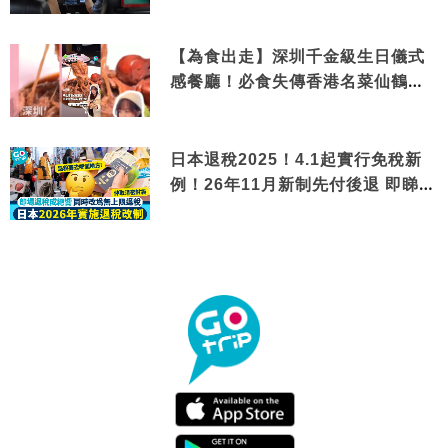
【為食出走】深圳千金級生日儀式
感餐廳！必食失傳香港名菜仙鶴神
針＋黃金松葉蟹斗
日本退稅2025！4.1起實行免稅新
例！26年11月新制先付後退 即睇步
驟！