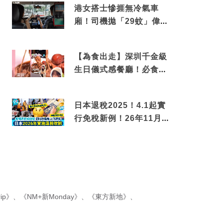
港女搭士慘捱無冷氣車
廂！司機拋「29蚊」偉論
揭驚人結局
【為食出走】深圳千金級
生日儀式感餐廳！必食失
傳香港名菜仙鶴神針＋黃
金松葉蟹斗
日本退稅2025！4.1起實
行免稅新例！26年11月
新制先付後退 即睇步
驟！
ip》
、
《NM+新Monday》
、
《東方新地》
、