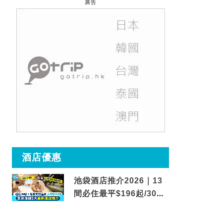
廣告
酒店優惠
池袋酒店推介2026｜13
間必住最平$196起/30秒
到車站/免費碳酸溫泉