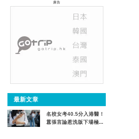
廣告
最新文章
名校女考40.5分入港醫！
囂張言論惹洗版下場極震
撼