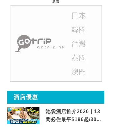
廣告
酒店優惠
池袋酒店推介2026｜13
間必住最平$196起/30秒
到車站/免費碳酸溫泉