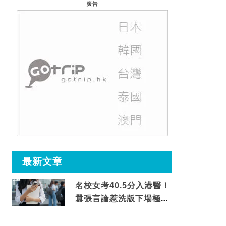
廣告
最新文章
名校女考40.5分入港醫！
囂張言論惹洗版下場極震
撼