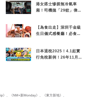
港女搭士慘捱無冷氣車
廂！司機拋「29蚊」偉論
揭驚人結局
【為食出走】深圳千金級
生日儀式感餐廳！必食失
傳香港名菜仙鶴神針＋黃
金松葉蟹斗
日本退稅2025！4.1起實
行免稅新例！26年11月
新制先付後退 即睇步
驟！
ip》
、
《NM+新Monday》
、
《東方新地》
、