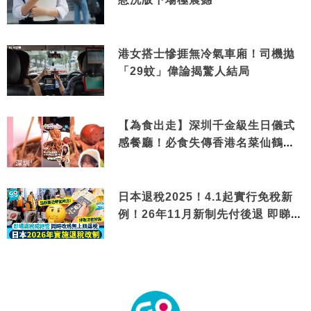
港女搭士慘捱無冷氣車廂！司機拋
「29蚊」偉論揭驚人結局
【為食出走】深圳千金級生日儀式
感餐廳！必食失傳香港名菜仙鶴神
針＋黃金松葉蟹斗
日本退稅2025！4.1起實行免稅新
例！26年11月新制先付後退 即睇步
驟！