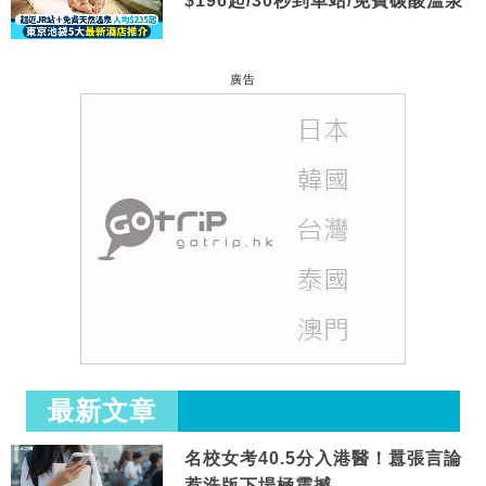
$196起/30秒到車站/免費碳酸溫泉
廣告
最新文章
名校女考40.5分入港醫！囂張言論
惹洗版下場極震撼