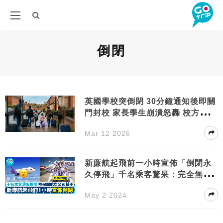
倒閉
英國學校突倒閉 30分鐘通知後即關
門封校 家長學生崩潰怒轟 校方透露
倒閉原因
Mar 12 2026
新廉航起飛前一小時宣佈「倒閉永
久停飛」千名乘客驚呆：完全無後
續安排
May 2 2024