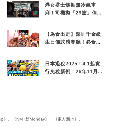
港女搭士慘捱無冷氣車
廂！司機拋「29蚊」偉論
揭驚人結局
【為食出走】深圳千金級
生日儀式感餐廳！必食失
傳香港名菜仙鶴神針＋黃
金松葉蟹斗
日本退稅2025！4.1起實
行免稅新例！26年11月
新制先付後退 即睇步
驟！
ip》
、
《NM+新Monday》
、
《東方新地》
、