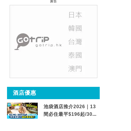
廣告
酒店優惠
池袋酒店推介2026｜13
間必住最平$196起/30秒
到車站/免費碳酸溫泉