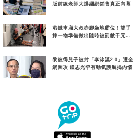
版前線老師大爆綑綁銷售真正內幕
港鐵車廂大叔赤腳坐地霸位！雙手
捧一物準備做出隨時被罰數千元舉
動
黎彼得兒子被封「李泳漢2.0」遭全
網圍攻 鍾志光罕有動氣護航揭內情