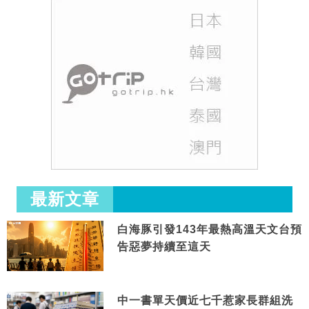
最新文章
白海豚引發143年最熱高溫天文台預
告惡夢持續至這天
中一書單天價近七千惹家長群組洗