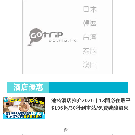
酒店優惠
池袋酒店推介2026｜13間必住最平
$196起/30秒到車站/免費碳酸溫泉
廣告