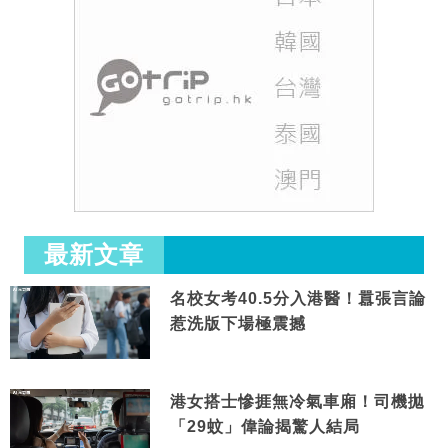
最新文章
名校女考40.5分入港醫！囂張言論
惹洗版下場極震撼
港女搭士慘捱無冷氣車廂！司機拋
「29蚊」偉論揭驚人結局