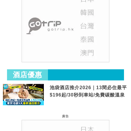
酒店優惠
池袋酒店推介2026｜13間必住最平
$196起/30秒到車站/免費碳酸溫泉
廣告