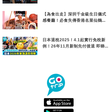
【為食出走】深圳千金級生日儀式
感餐廳！必食失傳香港名菜仙鶴神
針＋黃金松葉蟹斗
日本退稅2025！4.1起實行免稅新
例！26年11月新制先付後退 即睇步
驟！