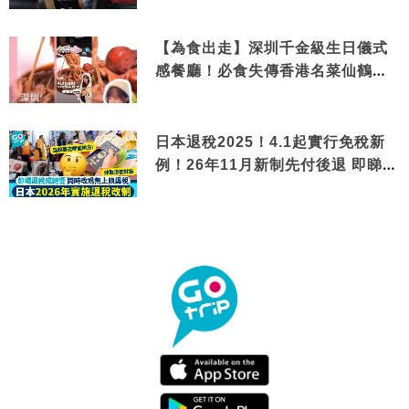
【為食出走】深圳千金級生日儀式
感餐廳！必食失傳香港名菜仙鶴神
針＋黃金松葉蟹斗
日本退稅2025！4.1起實行免稅新
例！26年11月新制先付後退 即睇步
驟！