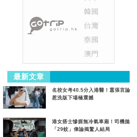
最新文章
名校女考40.5分入港醫！囂張言論
惹洗版下場極震撼
港女搭士慘捱無冷氣車廂！司機拋
「29蚊」偉論揭驚人結局