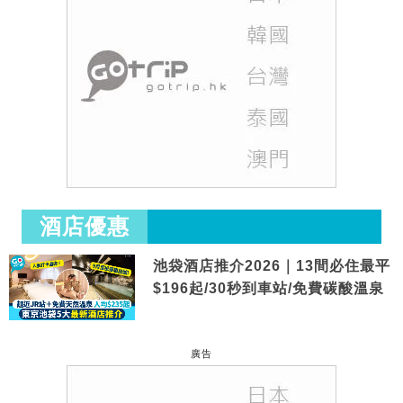
酒店優惠
池袋酒店推介2026｜13間必住最平
$196起/30秒到車站/免費碳酸溫泉
廣告