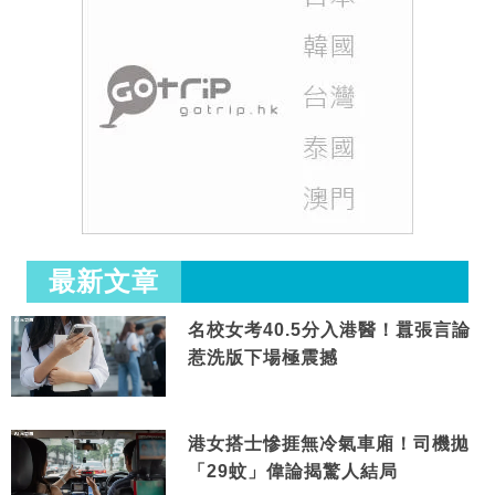
最新文章
名校女考40.5分入港醫！囂張言論
惹洗版下場極震撼
港女搭士慘捱無冷氣車廂！司機拋
「29蚊」偉論揭驚人結局