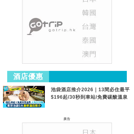
酒店優惠
池袋酒店推介2026｜13間必住最平
$196起/30秒到車站/免費碳酸溫泉
廣告