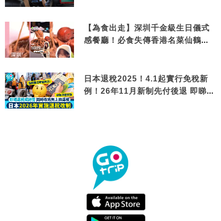
【為食出走】深圳千金級生日儀式
感餐廳！必食失傳香港名菜仙鶴神
針＋黃金松葉蟹斗
日本退稅2025！4.1起實行免稅新
例！26年11月新制先付後退 即睇步
驟！