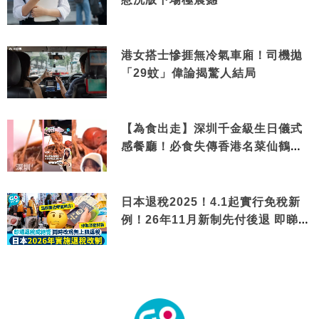
港女搭士慘捱無冷氣車廂！司機拋
「29蚊」偉論揭驚人結局
【為食出走】深圳千金級生日儀式
感餐廳！必食失傳香港名菜仙鶴神
針＋黃金松葉蟹斗
日本退稅2025！4.1起實行免稅新
例！26年11月新制先付後退 即睇步
驟！