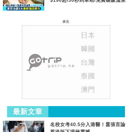
$196起/30秒到車站/免費碳酸溫泉
廣告
最新文章
名校女考40.5分入港醫！囂張言論
惹洗版下場極震撼