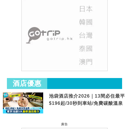
酒店優惠
池袋酒店推介2026｜13間必住最平
$196起/30秒到車站/免費碳酸溫泉
廣告