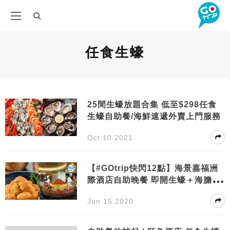
任食生蠔
25間生蠔放題合集 低至$298任食
生蠔自助餐/海鮮速遞外賣上門服務
Oct 10 2021
【#GOtrip快閃12點】海景嘉福洲
際酒店自助晚餐 即開生蠔＋海膽主
題美食
Jun 15 2020