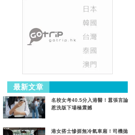
最新文章
名校女考40.5分入港醫！囂張言論
惹洗版下場極震撼
港女搭士慘捱無冷氣車廂！司機拋