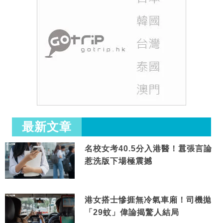
最新文章
名校女考40.5分入港醫！囂張言論
惹洗版下場極震撼
港女搭士慘捱無冷氣車廂！司機拋
「29蚊」偉論揭驚人結局