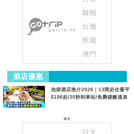
酒店優惠
池袋酒店推介2026｜13間必住最平
$196起/30秒到車站/免費碳酸溫泉
廣告