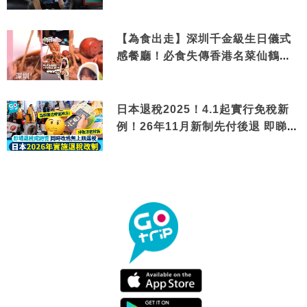
【為食出走】深圳千金級生日儀式
感餐廳！必食失傳香港名菜仙鶴神
針＋黃金松葉蟹斗
日本退稅2025！4.1起實行免稅新
例！26年11月新制先付後退 即睇步
驟！