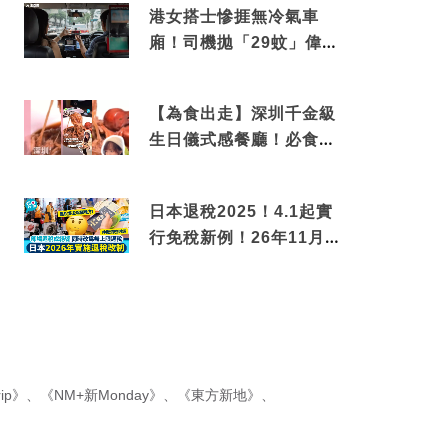
港女搭士慘捱無冷氣車
廂！司機拋「29蚊」偉論
揭驚人結局
【為食出走】深圳千金級
生日儀式感餐廳！必食失
傳香港名菜仙鶴神針＋黃
金松葉蟹斗
日本退稅2025！4.1起實
行免稅新例！26年11月
新制先付後退 即睇步
驟！
ip》
、
《NM+新Monday》
、
《東方新地》
、