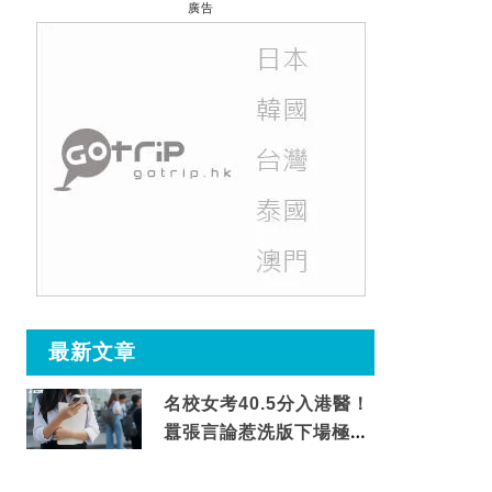
廣告
最新文章
名校女考40.5分入港醫！
囂張言論惹洗版下場極震
撼