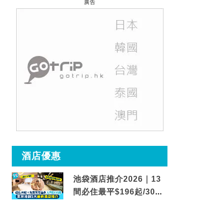
廣告
酒店優惠
池袋酒店推介2026｜13
間必住最平$196起/30秒
到車站/免費碳酸溫泉