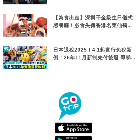
【為食出走】深圳千金級生日儀式
感餐廳！必食失傳香港名菜仙鶴神
針＋黃金松葉蟹斗
日本退稅2025！4.1起實行免稅新
例！26年11月新制先付後退 即睇步
驟！