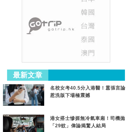
最新文章
名校女考40.5分入港醫！囂張言論
惹洗版下場極震撼
港女搭士慘捱無冷氣車廂！司機拋
「29蚊」偉論揭驚人結局