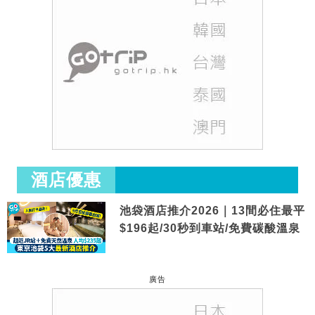
酒店優惠
池袋酒店推介2026｜13間必住最平
$196起/30秒到車站/免費碳酸溫泉
廣告