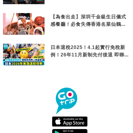
【為食出走】深圳千金級生日儀式
感餐廳！必食失傳香港名菜仙鶴神
針＋黃金松葉蟹斗
日本退稅2025！4.1起實行免稅新
例！26年11月新制先付後退 即睇步
驟！