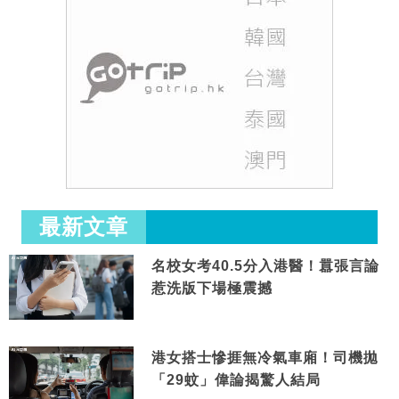
最新文章
名校女考40.5分入港醫！囂張言論
惹洗版下場極震撼
港女搭士慘捱無冷氣車廂！司機拋
「29蚊」偉論揭驚人結局