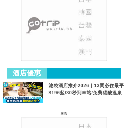
酒店優惠
池袋酒店推介2026｜13間必住最平
$196起/30秒到車站/免費碳酸溫泉
廣告