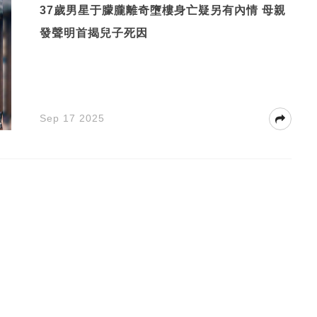
37歲男星于朦朧離奇墮樓身亡疑另有內情 母親
發聲明首揭兒子死因
Sep 17 2025