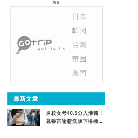
廣告
最新文章
名校女考40.5分入港醫！
囂張言論惹洗版下場極震
撼