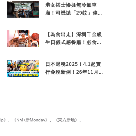
港女搭士慘捱無冷氣車
廂！司機拋「29蚊」偉論
揭驚人結局
【為食出走】深圳千金級
生日儀式感餐廳！必食失
傳香港名菜仙鶴神針＋黃
金松葉蟹斗
日本退稅2025！4.1起實
行免稅新例！26年11月
新制先付後退 即睇步
驟！
ip》
、
《NM+新Monday》
、
《東方新地》
、