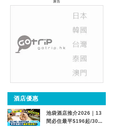
廣告
酒店優惠
池袋酒店推介2026｜13
間必住最平$196起/30秒
到車站/免費碳酸溫泉