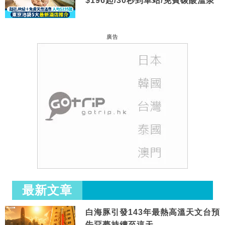
$196起/30秒到車站/免費碳酸溫泉
廣告
最新文章
白海豚引發143年最熱高溫天文台預
告惡夢持續至這天