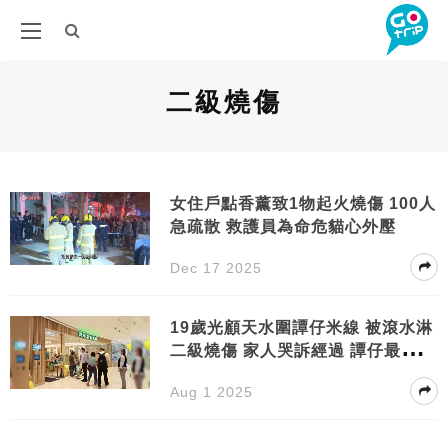
二級燒傷
女住戶點香薰致1物起火燒傷 100人
急疏散 救護員為命危貓心外壓
Dec 17 2025
19歲光顧天水圍譚仔米線 被滾水淋
二級燒傷 家人哭訴經過 譚仔最新回
應
Aug 1 2025