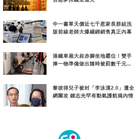
中一書單天價近七千惹家長群組洗
版前線老師大爆綑綁銷售真正內幕
港鐵車廂大叔赤腳坐地霸位！雙手
捧一物準備做出隨時被罰數千元舉
動
黎彼得兒子被封「李泳漢2.0」遭全
網圍攻 鍾志光罕有動氣護航揭內情