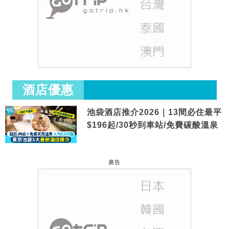
酒店優惠
池袋酒店推介2026｜13間必住最平
$196起/30秒到車站/免費碳酸溫泉
廣告