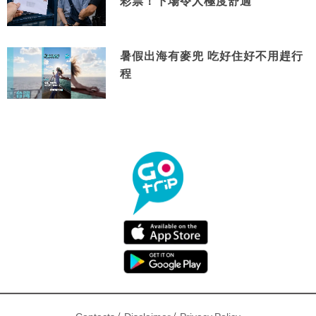
彩票！下場令人極度舒適
暑假出海有麥兜 吃好住好不用趕行
程