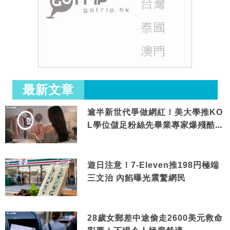
最新文章
逾半新世代爭做網紅！美大學推KO
L學位儲足粉絲先畢業專家爆殘酷現
實
遊日注意！7-Eleven推198円極端
三文治 內餡曝光震驚網民
28歲女郵差中途偷走2600美元救命