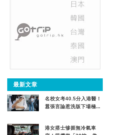
最新文章
名校女考40.5分入港醫！
囂張言論惹洗版下場極震
撼
港女搭士慘捱無冷氣車