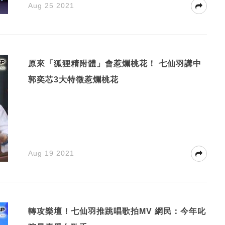
Aug 25 2021
原來「狐狸精附體」會惹爛桃花！ 七仙羽講中
郭奕芯3大特徵惹爛桃花
Aug 19 2021
轉攻樂壇！七仙羽推跳唱歌拍MV 網民：今年叱