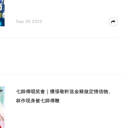
Sep 20 2022
七師傅唱笑會｜獲張敬軒送金豬做定情信物、
林作現身被七師傅鞭