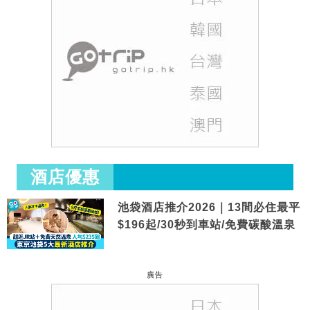
酒店優惠
池袋酒店推介2026｜13間必住最平
$196起/30秒到車站/免費碳酸溫泉
廣告