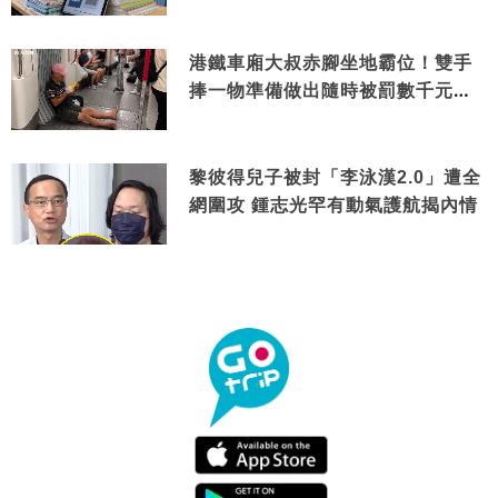
港鐵車廂大叔赤腳坐地霸位！雙手
捧一物準備做出隨時被罰數千元舉
動
黎彼得兒子被封「李泳漢2.0」遭全
網圍攻 鍾志光罕有動氣護航揭內情