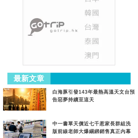
最新文章
白海豚引發143年最熱高溫天文台預
告惡夢持續至這天
中一書單天價近七千惹家長群組洗
版前線老師大爆綑綁銷售真正內幕