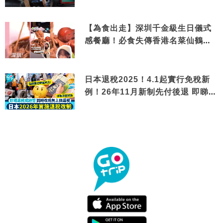
【為食出走】深圳千金級生日儀式
感餐廳！必食失傳香港名菜仙鶴神
針＋黃金松葉蟹斗
日本退稅2025！4.1起實行免稅新
例！26年11月新制先付後退 即睇步
驟！