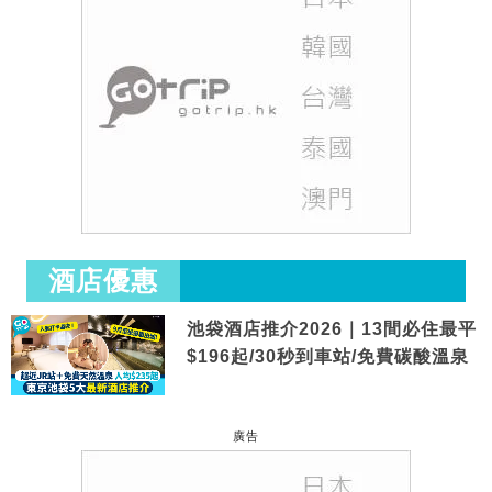
酒店優惠
池袋酒店推介2026｜13間必住最平
$196起/30秒到車站/免費碳酸溫泉
廣告