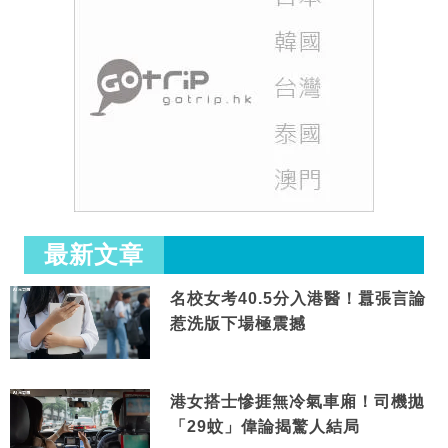
最新文章
名校女考40.5分入港醫！囂張言論
惹洗版下場極震撼
港女搭士慘捱無冷氣車廂！司機拋
「29蚊」偉論揭驚人結局