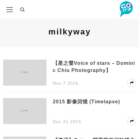
‎milkyway
【星之聲Voice of stars – Domini
c Chiu Photography】
Nov 7 2016
2015 影像回憶 (Timelapse)
Dec 31 2015