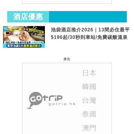
酒店優惠
池袋酒店推介2026｜13間必住最平
$196起/30秒到車站/免費碳酸溫泉
廣告