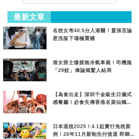
最新文章
名校女考40.5分入港醫！囂張言論
惹洗版下場極震撼
港女搭士慘捱無冷氣車廂！司機拋
「29蚊」偉論揭驚人結局
【為食出走】深圳千金級生日儀式
感餐廳！必食失傳香港名菜仙鶴神
針＋黃金松葉蟹斗
日本退稅2025！4.1起實行免稅新
例！26年11月新制先付後退 即睇步