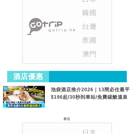
酒店優惠
池袋酒店推介2026｜13間必住最平
$196起/30秒到車站/免費碳酸溫泉
廣告