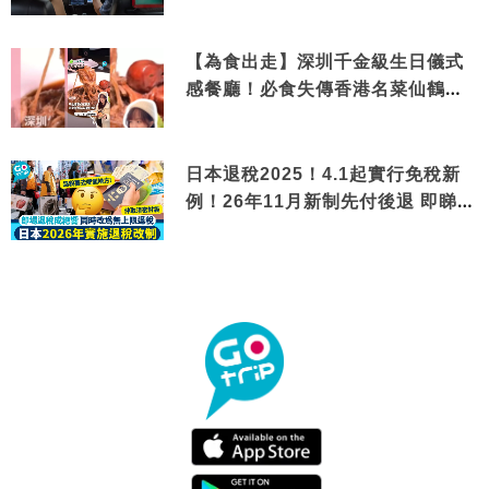
【為食出走】深圳千金級生日儀式
感餐廳！必食失傳香港名菜仙鶴神
針＋黃金松葉蟹斗
日本退稅2025！4.1起實行免稅新
例！26年11月新制先付後退 即睇步
驟！