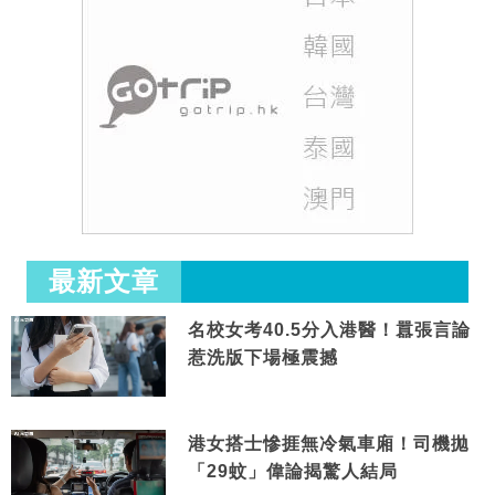
最新文章
名校女考40.5分入港醫！囂張言論
惹洗版下場極震撼
港女搭士慘捱無冷氣車廂！司機拋
「29蚊」偉論揭驚人結局