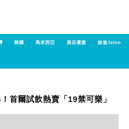
灣
韓國
馬來西亞
酒店優惠
旅遊Jetso
尋！首爾試飲熱賣「19禁可樂」