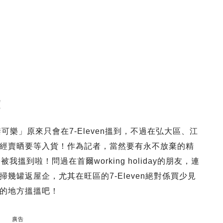
！
 19禁可樂」原來只會在7-Eleven搵到，不過在弘大區、江
經賣晒要等入貨！作為記者，當然要有永不放棄的精
搵到啦！問過在首爾working holiday的朋友，連
幾罐返屋企，尤其在旺區的7-Eleven絕對係買少見
的地方搵搵吧！
廣告